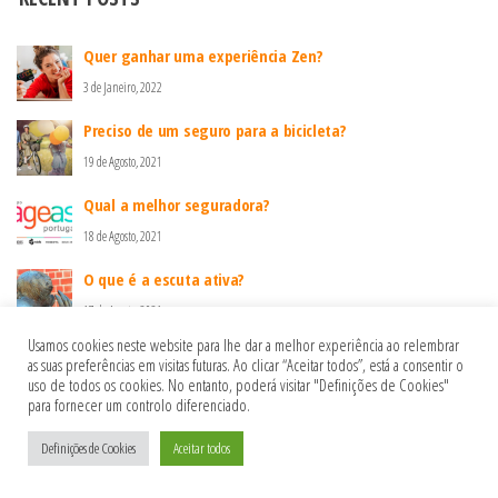
Quer ganhar uma experiência Zen?
3 de Janeiro, 2022
Preciso de um seguro para a bicicleta?
19 de Agosto, 2021
Qual a melhor seguradora?
18 de Agosto, 2021
O que é a escuta ativa?
17 de Agosto, 2021
Usamos cookies neste website para lhe dar a melhor experiência ao relembrar
as suas preferências em visitas futuras. Ao clicar “Aceitar todos”, está a consentir o
uso de todos os cookies. No entanto, poderá visitar "Definições de Cookies"
Política de privacidade
para fornecer um controlo diferenciado.
Política de Cookies
Definições de Cookies
Aceitar todos