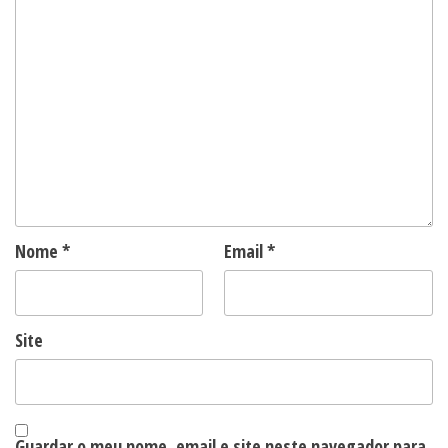
Nome
*
Email
*
Site
Guardar o meu nome, email e site neste navegador para