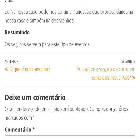
Ex: Na nossa caso podemos ter uma inundação que provoca danos na
nossa casa e também na dos vizinhos.
Resumindo
Os seguros servem para este tipo de eventos.
Navegação
Artigo
ANTERIOR
SEGUINTE
Ar
O que é um consultor?
Posso ter o seguro do carro em
de
anterior
se
nome dos meus Pais?
artigos
Deixe um comentário
O seu endereço de email não será publicado.
Campos obrigatórios
marcados com
*
Comentário
*