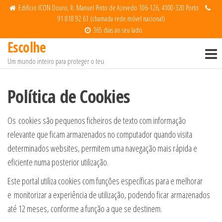
Saltar
Edifício ICON Douro, R. Manuel Pinto de Azevedo 106-126, 4100-320 Porto
91 818 92 61 (chamada rede móvel nacional)
para
365 dias ao seu lado
o
Escolhe
conteúdo
Um mundo inteiro para proteger o teu
Política de Cookies
Os cookies são pequenos ficheiros de texto com informação
relevante que ficam armazenados no computador quando visita
determinados websites, permitem uma navegação mais rápida e
eficiente numa posterior utilização.
Este portal utiliza cookies com funções específicas para e melhorar
e monitorizar a experiência de utilização, podendo ficar armazenados
até 12 meses, conforme a função a que se destinem.