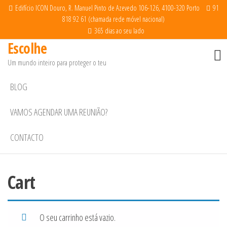
Saltar
Edifício ICON Douro, R. Manuel Pinto de Azevedo 106-126, 4100-320 Porto
91
818 92 61 (chamada rede móvel nacional)
para
365 dias ao seu lado
o
Escolhe
conteúdo
Um mundo inteiro para proteger o teu
BLOG
VAMOS AGENDAR UMA REUNIÃO?
CONTACTO
Cart
O seu carrinho está vazio.