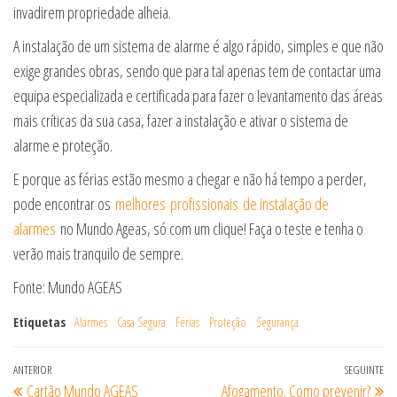
invadirem propriedade alheia.
A instalação de um sistema de alarme é algo rápido, simples e que não
exige grandes obras, sendo que para tal apenas tem de contactar uma
equipa especializada e certificada para fazer o levantamento das áreas
mais críticas da sua casa, fazer a instalação e ativar o sistema de
alarme e proteção.
E porque as férias estão mesmo a chegar e não há tempo a perder,
pode encontrar os
melhores
profissionais
de instalação de
alarmes
no Mundo Ageas, só com um clique! Faça o teste e tenha o
verão mais tranquilo de sempre.
Fonte: Mundo AGEAS
Etiquetas
Alarmes
Casa Segura
Férias
Proteção
Segurança
Navegação
Artigo
ANTERIOR
SEGUINTE
Ar
Cartão Mundo AGEAS
Afogamento. Como prevenir?
anterior
se