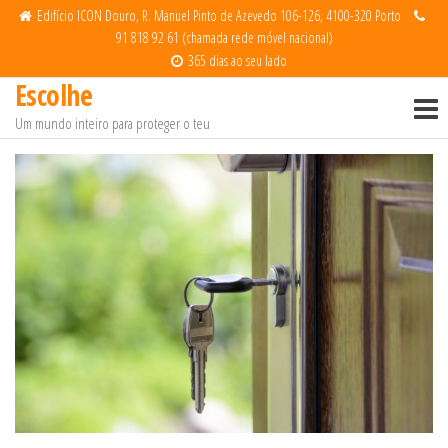
Saltar
Edifício ICON Douro, R. Manuel Pinto de Azevedo 106-126, 4100-320 Porto
91 818 92 61 (chamada rede móvel nacional)
para
365 dias ao seu lado
o
Escolhe
conteúdo
Um mundo inteiro para proteger o teu