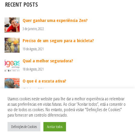
RECENT POSTS
Quer ganhar uma experiência Zen?
3 de Janeiro, 2022
Preciso de um seguro para a bicicleta?
19 de Agosto, 2021
Qual a melhor seguradora?
18 de Agosto, 2021
O que é a escuta ativa?
17 de Agosto, 2021
Usamos cookies neste website para lhe dar a melhor experiência ao relembrar
as suas preferências em visitas futuras. Ao clicar “Aceitar todos”, está a consentir o
uso de todos os cookies. No entanto, poderá visitar "Definições de Cookies"
Política de privacidade
para fornecer um controlo diferenciado.
Política de Cookies
Definições de Cookies
Aceitar todos