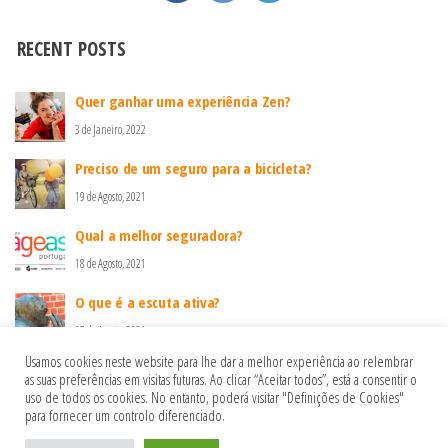
RECENT POSTS
Quer ganhar uma experiência Zen?
3 de Janeiro, 2022
Preciso de um seguro para a bicicleta?
19 de Agosto, 2021
Qual a melhor seguradora?
18 de Agosto, 2021
O que é a escuta ativa?
17 de Agosto, 2021
Usamos cookies neste website para lhe dar a melhor experiência ao relembrar
as suas preferências em visitas futuras. Ao clicar “Aceitar todos”, está a consentir o
uso de todos os cookies. No entanto, poderá visitar "Definições de Cookies"
Política de privacidade
para fornecer um controlo diferenciado.
Política de Cookies