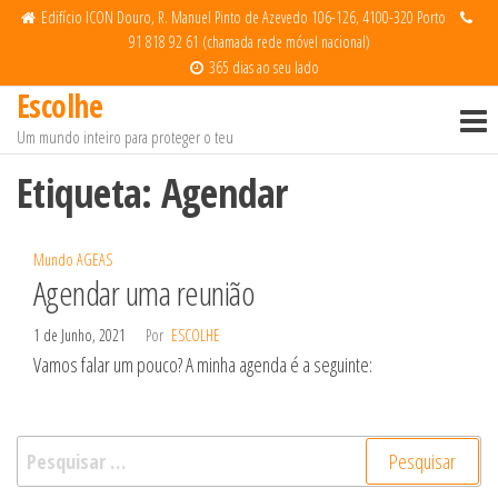
Saltar
Edifício ICON Douro, R. Manuel Pinto de Azevedo 106-126, 4100-320 Porto
91 818 92 61 (chamada rede móvel nacional)
para
365 dias ao seu lado
o
Escolhe
conteúdo
Um mundo inteiro para proteger o teu
Etiqueta:
Agendar
Mundo AGEAS
Agendar uma reunião
1 de Junho, 2021
Por
ESCOLHE
Vamos falar um pouco? A minha agenda é a seguinte:
Pesquisar
por: