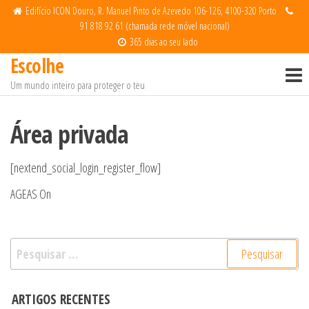
Edifício ICON Douro, R. Manuel Pinto de Azevedo 106-126, 4100-320 Porto
91 818 92 61 (chamada rede móvel nacional)
365 dias ao seu lado
Escolhe
Um mundo inteiro para proteger o teu
Área privada
[nextend_social_login_register_flow]
AGEAS On
ARTIGOS RECENTES